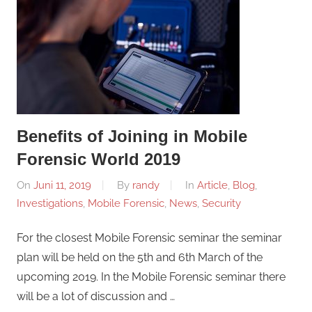
Informasi
Dunia
Konferensi
Dunia
Mobile
Mobile
Forensik
Forensik
Benefits of Joining in Mobile
Forensic World 2019
On
Juni 11, 2019
By
randy
In
Article
,
Blog
,
Investigations
,
Mobile Forensic
,
News
,
Security
For the closest Mobile Forensic seminar the seminar
plan will be held on the 5th and 6th March of the
upcoming 2019. In the Mobile Forensic seminar there
will be a lot of discussion and …