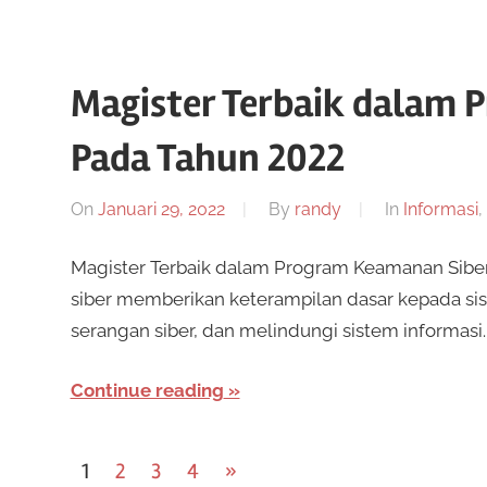
Magister Terbaik dalam 
Pada Tahun 2022
On
Januari 29, 2022
By
randy
In
Informasi
,
Magister Terbaik dalam Program Keamanan Sibe
siber memberikan keterampilan dasar kepada si
serangan siber, dan melindungi sistem informasi
Continue reading
Navigasi
Next
1
2
3
4
»