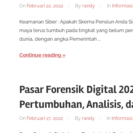
On
Februari 22, 2022
By
randy
In
Informasi
Keamanan Siber : Apakah Skema Pensiun Anda Sia
maya terus tumbuh pada tingkat yang belum pern
dunia, dengan angka Pemerintah …
Continue reading
Pasar Forensik Digital 202
Pertumbuhan, Analisis, 
On
Februari 17, 2022
By
randy
In
Informasi