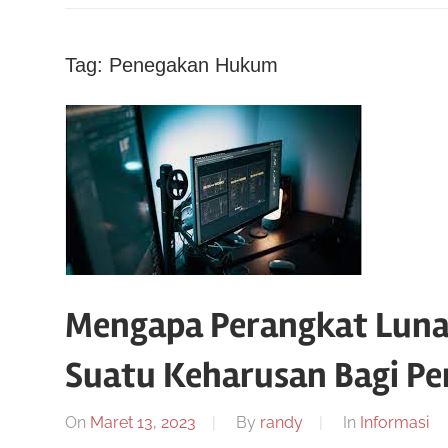
–
Website
Yang
Informasi
Membahas
Tag:
Penegakan Hukum
Tentang
Informasi
Konferensi
Konferensi
Dunia
Dunia
Mobile
Forensik
Mobile
Mengapa Perangkat Luna
Forensik
Suatu Keharusan Bagi P
On
Maret 13, 2023
By
randy
In
Informasi