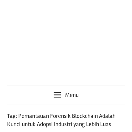
Skip
to
content
TheTrainingCo
TheTrainingCo
Adalah
Menu
Situs
–
Website
Yang
Informasi
Tag:
Pemantauan Forensik Blockchain Adalah
Membahas
Kunci untuk Adopsi Industri yang Lebih Luas
Konferensi
Tentang