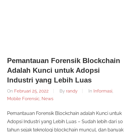
Informasi
Dunia
Konferensi
Dunia
Mobile
Mobile
Forensik
Forensik
Pemantauan Forensik Blockchain
Adalah Kunci untuk Adopsi
Industri yang Lebih Luas
On
Februari 25, 2022
By
randy
In
Informasi
,
Mobile Forensic
,
News
Pemantauan Forensik Blockchain adalah Kunci untuk
Adopsi Industri yang Lebih Luas – Sudah lebih dari 10
tahun sejak teknologi blockchain muncul, dan banyak