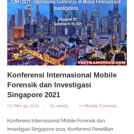
Informasi
Dunia
Konferensi
Dunia
Mobile
Mobile
Forensik
Forensik
Konferensi Internasional Mobile
Forensik dan Investigasi
Singapore 2021
On
Mei 19, 2021
By
randy
In
Mobile Forensic
Konferensi Internasional Mobile Forensik dan
Investigasi Singapore 2021, Konferensi Penelitian