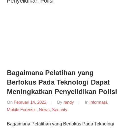
Penyelidikan Polisi
Informasi
Dunia
Konferensi
Dunia
Mobile
Mobile
Forensik
Forensik
Bagaimana Pelatihan yang
Berfokus Pada Teknologi Dapat
Meningkatkan Penyelidikan Polisi
On
Februari 14, 2022
By
randy
In
Informasi
,
Mobile Forensic
,
News
,
Security
Bagaimana Pelatihan yang Berfokus Pada Teknologi