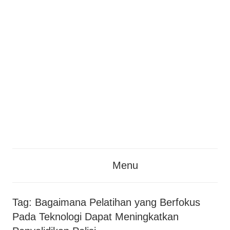
Skip
to
content
TheTrainingCo
TheTrainingCo
Adalah
Menu
Situs
–
Website
Yang
Informasi
Tag:
Bagaimana Pelatihan yang Berfokus
Membahas
Pada Teknologi Dapat Meningkatkan
Konferensi
Tentang