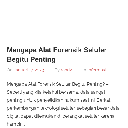
Informasi
Dunia
Konferensi
Dunia
Mobile
Mobile
Forensik
Forensik
Mengapa Alat Forensik Seluler
Begitu Penting
On
Januari 17, 2023
By
randy
In
Informasi
Mengapa Alat Forensik Seluler Begitu Penting? –
Seperti yang kita ketahui bersama, data sangat
penting untuk penyelidikan hukum saat ini. Berkat
perkembangan teknologi seluler, sebagian besar data
digital dapat ditemukan di perangkat seluler karena
hampir …