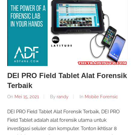
Informasi
Dunia
Konferensi
Dunia
Mobile
Mobile
Forensik
Forensik
DEI PRO Field Tablet Alat Forensik
Terbaik
On
Mei 15, 2021
By
randy
In
Mobile Forensic
DEI PRO Field Tablet Alat Forensik Terbaik, DEI PRO
Field Tablet adalah alat forensik utama untuk
investigasi seluler dan komputer. Tonton ikhtisar 8