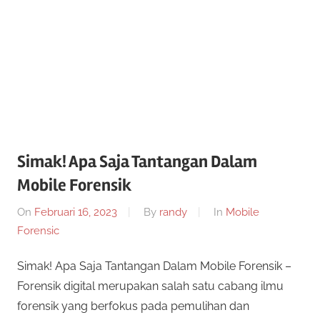
Informasi
Dunia
Konferensi
Dunia
Mobile
Mobile
Forensik
Forensik
Simak! Apa Saja Tantangan Dalam
Mobile Forensik
On
Februari 16, 2023
By
randy
In
Mobile
Forensic
Simak! Apa Saja Tantangan Dalam Mobile Forensik –
Forensik digital merupakan salah satu cabang ilmu
forensik yang berfokus pada pemulihan dan