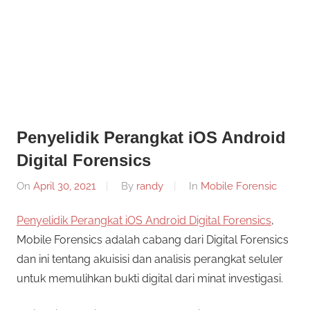
Informasi
Dunia
Konferensi
Dunia
Mobile
Mobile
Forensik
Forensik
Penyelidik Perangkat iOS Android
Digital Forensics
On
April 30, 2021
By
randy
In
Mobile Forensic
Penyelidik Perangkat iOS Android Digital Forensics
,
Mobile Forensics adalah cabang dari Digital Forensics
dan ini tentang akuisisi dan analisis perangkat seluler
untuk memulihkan bukti digital dari minat investigasi.