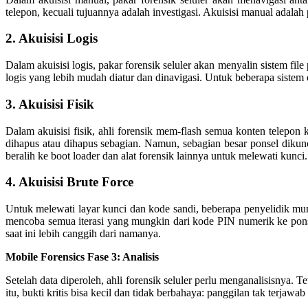
telepon, kecuali tujuannya adalah investigasi. Akuisisi manual adalah
2. Akuisisi Logis
Dalam akuisisi logis, pakar forensik seluler akan menyalin sistem f
logis yang lebih mudah diatur dan dinavigasi. Untuk beberapa sistem 
3. Akuisisi Fisik
Dalam akuisisi fisik, ahli forensik mem-flash semua konten telepon 
dihapus atau dihapus sebagian. Namun, sebagian besar ponsel dikunci
beralih ke boot loader dan alat forensik lainnya untuk melewati kunci.
4. Akuisisi Brute Force
Untuk melewati layar kunci dan kode sandi, beberapa penyelidik mung
mencoba semua iterasi yang mungkin dari kode PIN numerik ke ponsel
saat ini lebih canggih dari namanya.
Mobile Forensics Fase 3: Analisis
Setelah data diperoleh, ahli forensik seluler perlu menganalisisnya.
itu, bukti kritis bisa kecil dan tidak berbahaya: panggilan tak terja