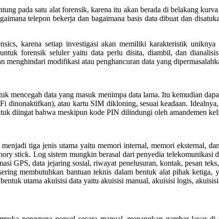
ntung pada satu alat forensik, karena itu akan berada di belakang ku
bagaimana telepon bekerja dan bagaimana basis data dibuat dan disat
ics, karena setiap investigasi akan memiliki karakteristik uniknya
ntuk forensik seluler yaitu data perlu disita, diambil, dan dianali
n menghindari modifikasi atau penghancuran data yang dipermasalahk
an, untuk mencegah data yang masuk menimpa data lama. Itu kemudian dap
 dinonaktifkan), atau kartu SIM dikloning, sesuai keadaan. Idealnya, p
ntuk diingat bahwa meskipun kode PIN dilindungi oleh amandemen kelim
gi menjadi tiga jenis utama yaitu memori internal, memori eksternal, da
ry stick. Log sistem mungkin berasal dari penyedia telekomunikasi da
si GPS, data jejaring sosial, riwayat penelusuran, kontak, pesan teks, 
k sering membutuhkan bantuan teknis dalam bentuk alat pihak ketiga,
k utama akuisisi data yaitu akuisisi manual, akuisisi logis, akuisisi f
ntarmuka pengguna ponsel secara manual, menangkap gambar layar di 