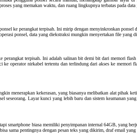
 proses yang memakan waktu, dan ruang lingkupnya terbatas pada data ya
ile ponsel ke perangkat terpisah. Ini mirip dengan menyinkronkan ponse
operasi ponsel, data yang diekstraksi mungkin menyertakan file yang di
ke perangkat terpisah. Ini adalah salinan bit demi bit dari memori f
 ke operator nirkabel tertentu dan terlindung dari akses ke memori fla
kin menerapkan kekerasan, yang biasanya melibatkan alat pihak ketiga
 seseorang. Layar kunci yang lebih baru dan sistem keamanan yang lebi
 Tetapi smartphone biasa memiliki penyimpanan internal 64GB, yang ber
wab bisa sama pentingnya dengan pesan teks yang dikirim, draf email yan