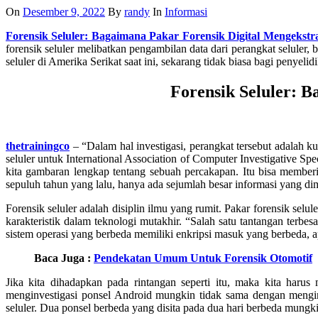
On
Desember 9, 2022
By
randy
In
Informasi
Forensik Seluler: Bagaimana Pakar Forensik Digital Mengekstr
forensik seluler melibatkan pengambilan data dari perangkat seluler, 
seluler di Amerika Serikat saat ini, sekarang tidak biasa bagi penyeli
Forensik Seluler: B
thetrainingco
– “Dalam hal investigasi, perangkat tersebut adalah 
seluler untuk International Association of Computer Investigative Sp
kita gambaran lengkap tentang sebuah percakapan. Itu bisa member
sepuluh tahun yang lalu, hanya ada sejumlah besar informasi yang dimi
Forensik seluler adalah disiplin ilmu yang rumit. Pakar forensik selule
karakteristik dalam teknologi mutakhir. “Salah satu tantangan terbe
sistem operasi yang berbeda memiliki enkripsi masuk yang berbeda, apak
Baca Juga :
Pendekatan Umum Untuk Forensik Otomotif
Jika kita dihadapkan pada rintangan seperti itu, maka kita harus
menginvestigasi ponsel Android mungkin tidak sama dengan menginve
seluler. Dua ponsel berbeda yang disita pada dua hari berbeda mungkin