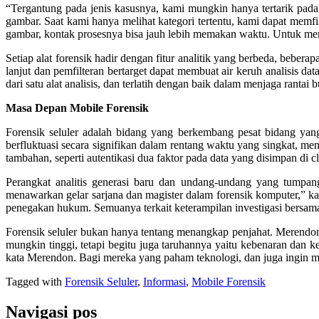
“Tergantung pada jenis kasusnya, kami mungkin hanya tertarik pada
gambar. Saat kami hanya melihat kategori tertentu, kami dapat memfi
gambar, kontak prosesnya bisa jauh lebih memakan waktu. Untuk mem
Setiap alat forensik hadir dengan fitur analitik yang berbeda, bebera
lanjut dan pemfilteran bertarget dapat membuat air keruh analisis da
dari satu alat analisis, dan terlatih dengan baik dalam menjaga rantai b
Masa Depan Mobile Forensik
Forensik seluler adalah bidang yang berkembang pesat bidang yang 
berfluktuasi secara signifikan dalam rentang waktu yang singkat, m
tambahan, seperti autentikasi dua faktor pada data yang disimpan di c
Perangkat analitis generasi baru dan undang-undang yang tumpang t
menawarkan gelar sarjana dan magister dalam forensik komputer,” kata
penegakan hukum. Semuanya terkait keterampilan investigasi bersama
Forensik seluler bukan hanya tentang menangkap penjahat. Merendon
mungkin tinggi, tetapi begitu juga taruhannya yaitu kebenaran dan 
kata Merendon. Bagi mereka yang paham teknologi, dan juga ingin me
Tagged with
Forensik Seluler
,
Informasi
,
Mobile Forensik
Navigasi pos