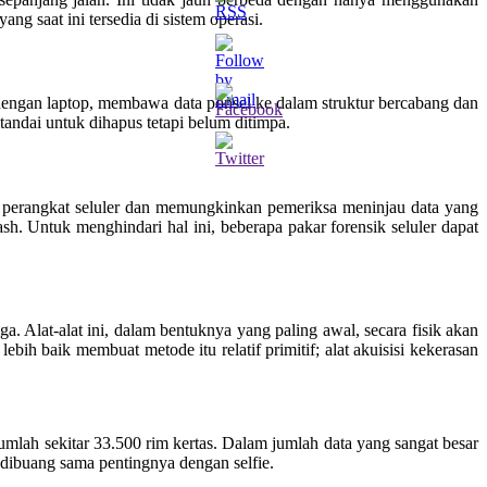
ng saat ini tersedia di sistem operasi.
l dengan laptop, membawa data ponsel ke dalam struktur bercabang dan
tandai untuk dihapus tetapi belum ditimpa.
lash perangkat seluler dan memungkinkan pemeriksa meninjau data yang
sh. Untuk menghindari hal ini, beberapa pakar forensik seluler dapat
. Alat-alat ini, dalam bentuknya yang paling awal, secara fisik akan
h baik membuat metode itu relatif primitif; alat akuisisi kekerasan
jumlah sekitar 33.500 rim kertas. Dalam jumlah data yang sangat besar
g dibuang sama pentingnya dengan selfie.