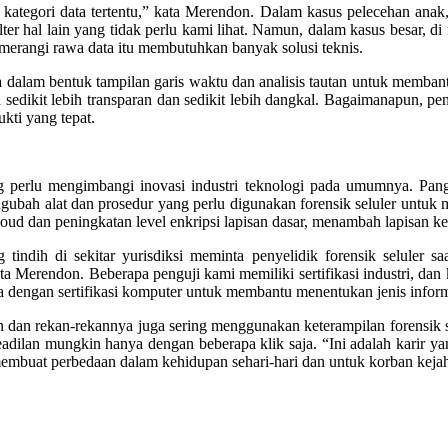
 kategori data tertentu,” kata Merendon. Dalam kasus pelecehan anak,
lter hal lain yang tidak perlu kami lihat. Namun, dalam kasus besar, d
erangi rawa data itu membutuhkan banyak solusi teknis.
pa dalam bentuk tampilan garis waktu dan analisis tautan untuk membantu
ta sedikit lebih transparan dan sedikit lebih dangkal. Bagaimanapun, p
ukti yang tepat.
perlu mengimbangi inovasi industri teknologi pada umumnya. Pangsa 
engubah alat dan prosedur yang perlu digunakan forensik seluler untu
loud dan peningkatan level enkripsi lapisan dasar, menambah lapisan ker
indih di sekitar yurisdiksi meminta penyelidik forensik seluler saa
 Merendon. Beberapa penguji kami memiliki sertifikasi industri, dan k
 dengan sertifikasi komputer untuk membantu menentukan jenis inform
 dan rekan-rekannya juga sering menggunakan keterampilan forensik se
keadilan mungkin hanya dengan beberapa klik saja. “Ini adalah karir y
mbuat perbedaan dalam kehidupan sehari-hari dan untuk korban kejahat