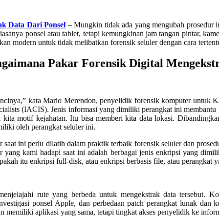
ak Data Dari Ponsel
– Mungkin tidak ada yang mengubah prosedur inve
biasanya ponsel atau tablet, tetapi kemungkinan jam tangan pintar, kam
dikan modern untuk tidak melibatkan forensik seluler dengan cara tertent
agaimana Pakar Forensik Digital Mengekst
kuncinya,” kata Mario Merendon, penyelidik forensik komputer untuk 
ecialists (IACIS). Jenis informasi yang dimiliki perangkat ini memban
i kita motif kejahatan. Itu bisa memberi kita data lokasi. Dibandin
liki oleh perangkat seluler ini.
r saat ini perlu dilatih dalam praktik terbaik forensik seluler dan pros
sar yang kami hadapi saat ini adalah berbagai jenis enkripsi yang dimi
ah itu enkripsi full-disk, atau enkripsi berbasis file, atau perangkat y
 menjelajahi rute yang berbeda untuk mengekstrak data tersebut. Ko
stigasi ponsel Apple, dan perbedaan patch perangkat lunak dan kone
 memiliki aplikasi yang sama, tetapi tingkat akses penyelidik ke infor