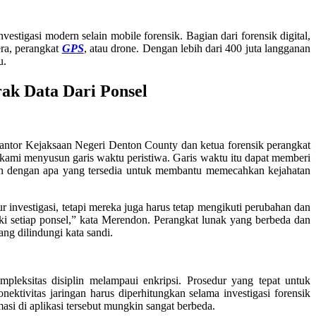
stigasi modern selain mobile forensik. Bagian dari forensik digital,
era, perangkat
GPS
, atau drone. Dengan lebih dari 400 juta langganan
u.
rak Data Dari Ponsel
Kantor Kejaksaan Negeri Denton County dan ketua forensik perangkat
tu kami menyusun garis waktu peristiwa. Garis waktu itu dapat memberi
gkan dengan apa yang tersedia untuk membantu memecahkan kejahatan
edur investigasi, tetapi mereka juga harus tetap mengikuti perubahan dan
liki setiap ponsel,” kata Merendon. Perangkat lunak yang berbeda dan
ang dilindungi kata sandi.
mpleksitas disiplin melampaui enkripsi. Prosedur yang tepat untuk
ktivitas jaringan harus diperhitungkan selama investigasi forensik
masi di aplikasi tersebut mungkin sangat berbeda.