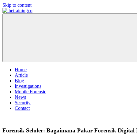
Skip to content
TheTrainingCo
TheTrainingCo
–
Adalah
Informasi
Situs
Konferensi
Website
Dunia
Yang
Mobile
Membahas
Forensik
Tentang
Informasi
Konferensi
Home
Dunia
Article
Mobile
Blog
Forensik
Investigations
Mobile Forensic
News
Security
Contact
Forensik Seluler: Bagaimana Pakar Forensik Digital