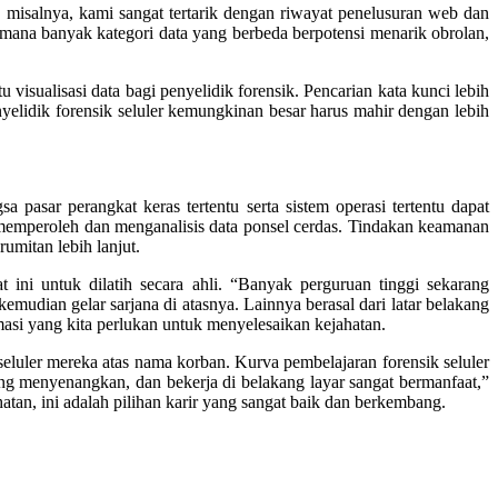
 misalnya, kami sangat tertarik dengan riwayat penelusuran web dan
i mana banyak kategori data yang berbeda berpotensi menarik obrolan,
 visualisasi data bagi penyelidik forensik. Pencarian kata kunci lebih
enyelidik forensik seluler kemungkinan besar harus mahir dengan lebih
pasar perangkat keras tertentu serta sistem operasi tertentu dapat
k memperoleh dan menganalisis data ponsel cerdas. Tindakan keamanan
umitan lebih lanjut.
t ini untuk dilatih secara ahli. “Banyak perguruan tinggi sekarang
emudian gelar sarjana di atasnya. Lainnya berasal dari latar belakang
asi yang kita perlukan untuk menyelesaikan kejahatan.
luler mereka atas nama korban. Kurva pembelajaran forensik seluler
ang menyenangkan, dan bekerja di belakang layar sangat bermanfaat,”
an, ini adalah pilihan karir yang sangat baik dan berkembang.