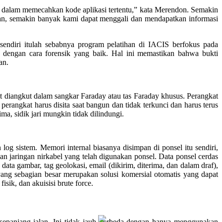
rva dalam memecahkan kode aplikasi tertentu,” kata Merendon. Semakin
ukan, semakin banyak kami dapat menggali dan mendapatkan informasi
 sendiri itulah sebabnya program pelatihan di IACIS berfokus pada
sis dengan cara forensik yang baik. Hal ini memastikan bahwa bukti
an.
at diangkut dalam sangkar Faraday atau tas Faraday khusus. Perangkat
erangkat harus disita saat bangun dan tidak terkunci dan harus terus
a, sidik jari mungkin tidak dilindungi.
n log sistem. Memori internal biasanya disimpan di ponsel itu sendiri,
n jaringan nirkabel yang telah digunakan ponsel. Data ponsel cerdas
data gambar, tag geolokasi, email (dikirim, diterima, dan dalam draf),
 yang sebagian besar merupakan solusi komersial otomatis yang dapat
isik, dan akuisisi brute force.
sepanjang jalan. Ini tidak jauh berbeda dengan hanya menggunakan