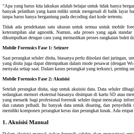
“Apa yang harus kita lakukan adalah belajar untuk tidak hanya berga
banyak pelatihan yang kami miliki untuk mengenali di balik layar 
tanpa harus hanya bergantung pada decoding dari kode tertentu.
Tidak ada pendekatan satu ukuran untuk semua untuk mobile forens
keterampilan alat agnostik. Namun, ada proses yang agak standar u
dikumpulkan dengan cara yang memastikan proses rangkaian bukti da
Mobile Forensics Fase 1: Seizure
Saat perangkat seluler disita, biasanya perlu diisolasi dari jaring
yang disita juga dapat ditempatkan dalam mode pesawat (dengan Wi-Fi
menyala setiap saat. Dalam kasus perangkat yang terkunci, penting u
Mobile Forensics Fase 2: Akuisisi
Setelah perangkat disita, siap untuk akuisisi data. Data seluler diba
sedangkan memori eksternal biasanya disimpan di kartu SD atau memo
yang menarik bagi profesional forensik seluler dapat mencakup informa
dan catatan pribadi. Itu banyak data untuk disaring, dan penyelidi
memiliki komponen perangkat keras dan perangkat lunak. Ada empat bentu
1. Akuisisi Manual
Dalam akuisisi manual, pakar forensik seluler akan menavigasi a