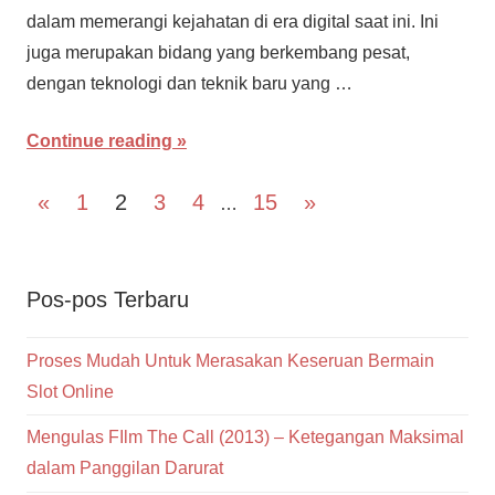
dalam memerangi kejahatan di era digital saat ini. Ini
juga merupakan bidang yang berkembang pesat,
dengan teknologi dan teknik baru yang …
Continue reading
Navigasi
Previous
Next
«
1
2
3
4
15
»
…
Posts
Posts
pos
Pos-pos Terbaru
Proses Mudah Untuk Merasakan Keseruan Bermain
Slot Online
Mengulas FIlm The Call (2013) – Ketegangan Maksimal
dalam Panggilan Darurat