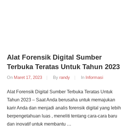
Informasi
Dunia
Konferensi
Dunia
Mobile
Mobile
Forensik
Forensik
Alat Forensik Digital Sumber
Terbuka Teratas Untuk Tahun 2023
On
Maret 17, 2023
By
randy
In
Informasi
Alat Forensik Digital Sumber Terbuka Teratas Untuk
Tahun 2023 – Saat Anda berusaha untuk memajukan
karir Anda dan menjadi analis forensik digital yang lebih
berpengetahuan luas , meneliti tentang cara-cara baru
dan inovatif untuk membantu …